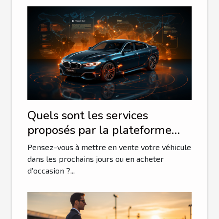
Quels sont les services
proposés par la plateforme
Auto portail et qu’en est-il de
Pensez-vous à mettre en vente votre véhicule
sa fiabilité ?
dans les prochains jours ou en acheter
d’occasion ?...