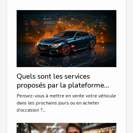
Quels sont les services
proposés par la plateforme
Auto portail et qu’en est-il de
Pensez-vous à mettre en vente votre véhicule
sa fiabilité ?
dans les prochains jours ou en acheter
d’occasion ?...