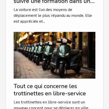
suivre une formation dans une
auto-école en ligne ?
La voiture est l’un des moyens de
déplacement le plus répandu au monde. Elle
est appréciée et...
Tout ce qui concerne les
trottinettes en libre-service
Les trottinettes en libre-service sont un
nouveau concept pour se déplacer en ville.