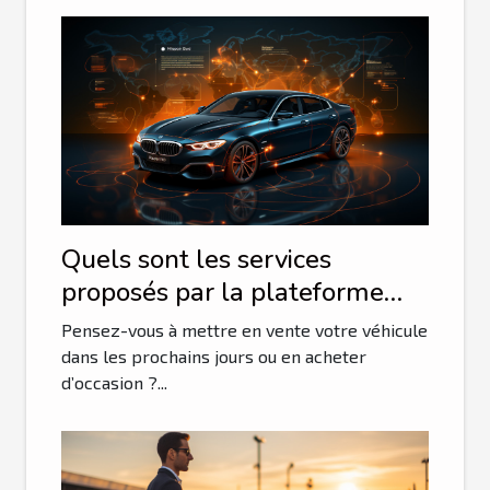
Quels sont les services
proposés par la plateforme
Auto portail et qu’en est-il de
Pensez-vous à mettre en vente votre véhicule
sa fiabilité ?
dans les prochains jours ou en acheter
d’occasion ?...