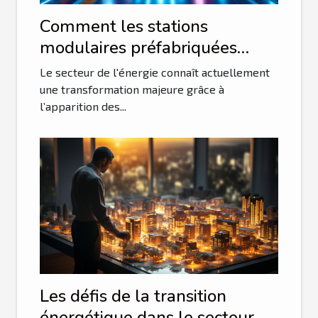
Comment les stations
modulaires préfabriquées
révolutionnent-elles la
Le secteur de l'énergie connaît actuellement
distribution électrique ?
une transformation majeure grâce à
l’apparition des...
Les défis de la transition
énergétique dans le secteur