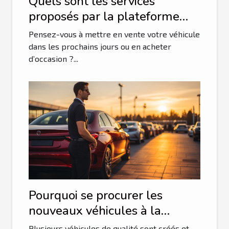
Quels sont les services
proposés par la plateforme
Auto portail et qu’en est-il de
Pensez-vous à mettre en vente votre véhicule
sa fiabilité ?
dans les prochains jours ou en acheter
d’occasion ?...
Pourquoi se procurer les
nouveaux véhicules à la
mode ?
Plusieurs véhicules de qualité sont créés et